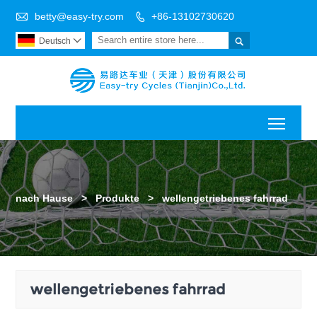

betty@easy-try.com
+86-13102730620


Deutsch

Toggl
nach Hause
>
Produkte
>
wellengetriebenes fahrrad
wellengetriebenes fahrrad